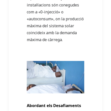
instal·lacions són conegudes
com a «0-injecció» o
«autoconsum», on la producció
màxima del sistema solar
coincideix amb la demanda
màxima de càrrega.
Abordant els Desafiaments