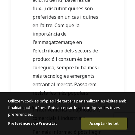
àcid, ió de liti, bateries de
flux…) discutint quines són
preferides en un cas i quines
en l’altre. Com que la
importància de
l’emmagatzematge en
l’electrificació dels sectors de
producció i consum és ben
coneguda, sempre hi ha més i
més tecnologies emergents
entrant al mercat. Passarem
revista les més populars,
descrivint els seus avantatges
Utilitzem cookies pròpies i de tercers per analitzar les visites amb
finalitats publicitàries. Pots acceptar-les o configurar les teves
i inconvenients en aplicacions
preferències.
comercials i industrials.
Preferències de Privacitat
Acceptar-ho tot
Per més informació pots llegir