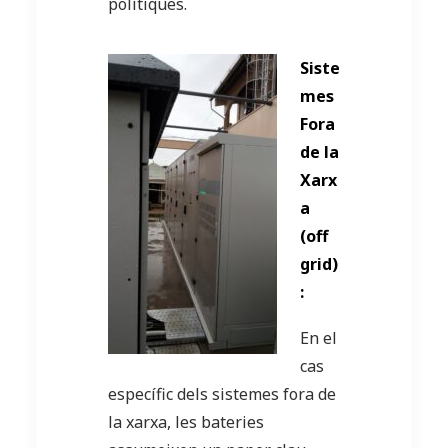
polítiques.
Siste
mes
Fora
de la
Xarx
a
(off
grid)
:
En el
cas
específic dels sistemes fora de
la xarxa, les bateries