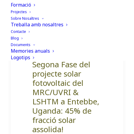
Formació
Segona Fase del projecte
Projectes
solar fotovoltaic del
Sobre Nosaltres
Treballa amb nosaltres
MRC/UVRI & LSHTM a
Contacte
Entebbe, Uganda: 45% de
Blog
fracció solar assolida!
Documents
Memories anuals
Logotips
Segona Fase del
projecte solar
fotovoltaic del
MRC/UVRI &
LSHTM a Entebbe,
Uganda: 45% de
fracció solar
assolida!