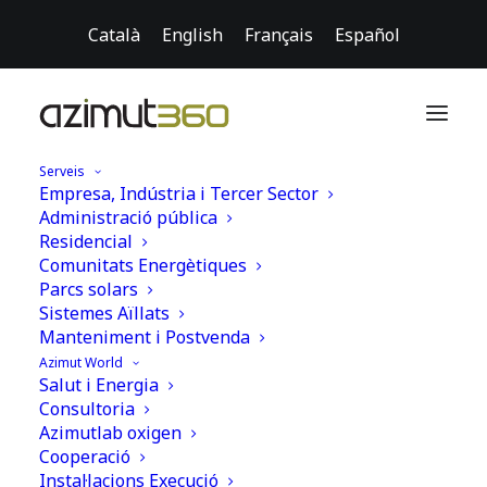
Català
English
Français
Español
Serveis
Empresa, Indústria i Tercer Sector
Energia solar per a hospitals a l’Àfrica
Administració pública
subsahariana: quan té sentit?
Residencial
Comunitats Energètiques
Home
Cooperació al desenvolupament
Parcs solars
Energia solar per a hospitals a l’Àfrica subsahariana: quan té
Sistemes Aïllats
sentit?
Manteniment i Postvenda
Azimut World
Salut i Energia
Consultoria
Energia solar per a hospitals i
Azimutlab oxigen
centres de recerca biomèdica
Cooperació
Instal·lacions Execució