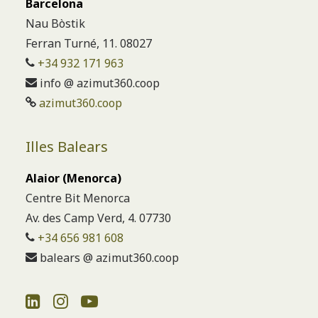
Barcelona
Nau Bòstik
Ferran Turné, 11. 08027
+34 932 171 963
info @ azimut360.coop
azimut360.coop
Illes Balears
Alaior (Menorca)
Centre Bit Menorca
Av. des Camp Verd, 4. 07730
+34 656 981 608
balears @ azimut360.coop