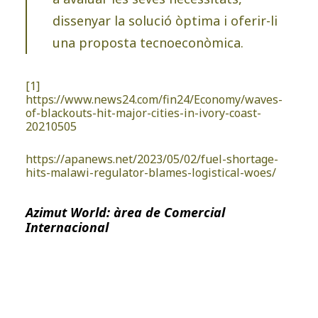
dissenyar la solució òptima i oferir-li
una proposta tecnoeconòmica.
[1]
https://www.news24.com/fin24/Economy/waves-
of-blackouts-hit-major-cities-in-ivory-coast-
20210505
https://apanews.net/2023/05/02/fuel-shortage-
hits-malawi-regulator-blames-logistical-woes/
Azimut World: àrea de Comercial
Internacional