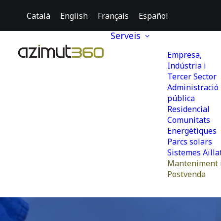
Català
English
Français
Español
Serveis
Empresa,
Indústria i
Tercer Sector
Administració
pública
Residencial
Comunitats
Energètiques
Parcs solars
Sistemes Aïlla
Manteniment 
Postvenda