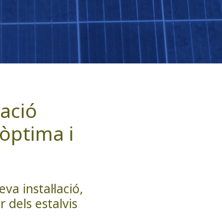
lació
òptima i
va instal·lació,
 dels estalvis