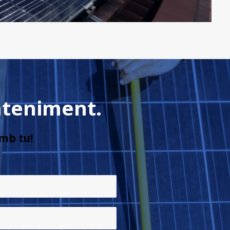
nteniment.
mb tu!