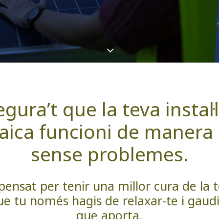
gura’t que la teva instal·
taica funcioni de manera 
sense problemes.
ensat per tenir una millor cura de la te
 tu només hagis de relaxar-te i gaudir
que aporta.