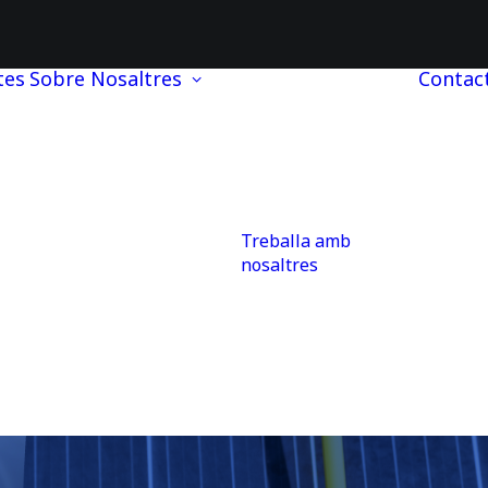
tes
Sobre Nosaltres
Contac
Treballa amb
nosaltres