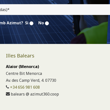
ó amb Azimut?
Si
No
Illes Balears
Alaior (Menorca)
Centre Bit Menorca
Av. des Camp Verd, 4. 07730
+34 656 981 608
balears @ azimut360.coop