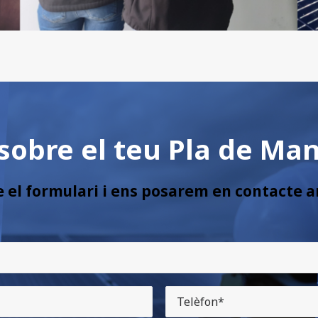
 sobre el teu Pla de Ma
 el formulari i ens posarem en contacte a