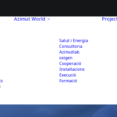
Azimut World
Projec
Salut i Energia
Consultoria
Azimutlab
oxigen
Cooperació
Instal·lacions
Execució
ts
Formació
i