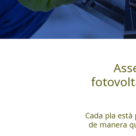
Asse
fotovol
Cada pla està p
de manera que