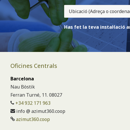
Has fet la teva instal·laci
Oficines Centrals
Barcelona
Nau Bòstik
Ferran Turné, 11. 08027
+34 932 171 963
info @ azimut360.coop
azimut360.coop