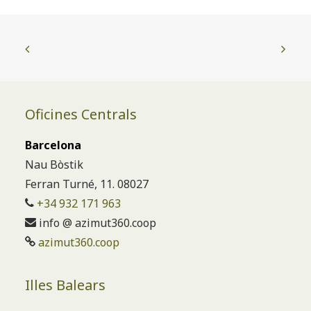
Oficines Centrals
Barcelona
Nau Bòstik
Ferran Turné, 11. 08027
+34 932 171 963
info @ azimut360.coop
azimut360.coop
Illes Balears