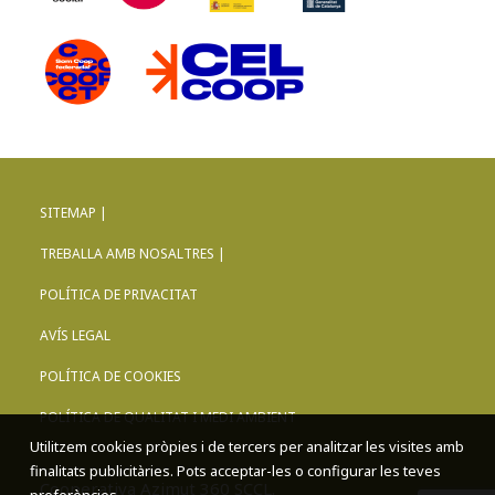
SITEMAP |
TREBALLA AMB NOSALTRES |
POLÍTICA DE PRIVACITAT
AVÍS LEGAL
POLÍTICA DE COOKIES
POLÍTICA DE QUALITAT I MEDI AMBIENT
Utilitzem cookies pròpies i de tercers per analitzar les visites amb
finalitats publicitàries. Pots acceptar-les o configurar les teves
Cooperativa Azimut 360 SCCL.