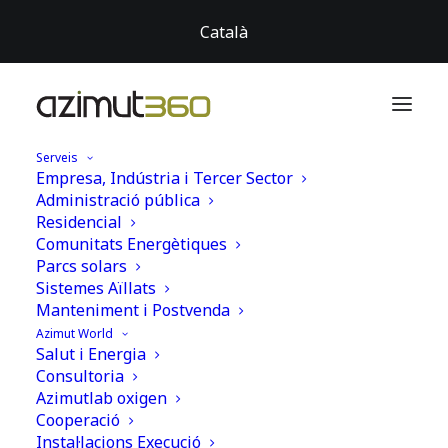
Català
Serveis
Empresa, Indústria i Tercer Sector
Administració pública
Residencial
Comunitats Energètiques
Instal·lació per a
Parcs solars
Sistemes Aïllats
l’Autoconsum en el
Manteniment i Postvenda
Azimut World
dipòsit municipal
Salut i Energia
Consultoria
d’aigua de Olesa de
Azimutlab oxigen
Montserrat
Cooperació
Instal·lacions Execució