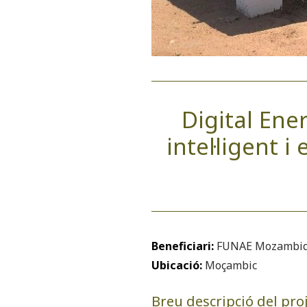
Digital Ene
intel·ligent
Beneficiari:
FUNAE Mozambi
Ubicació:
Moçambic
Breu descripció del proj