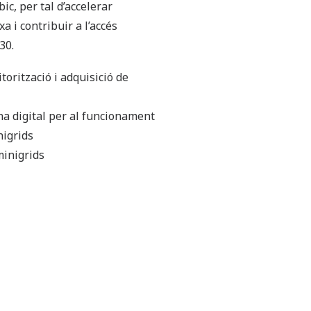
c, per tal d’accelerar
rxa i contribuir a l’accés
30.
torització i adquisició de
a digital per al funcionament
nigrids
minigrids