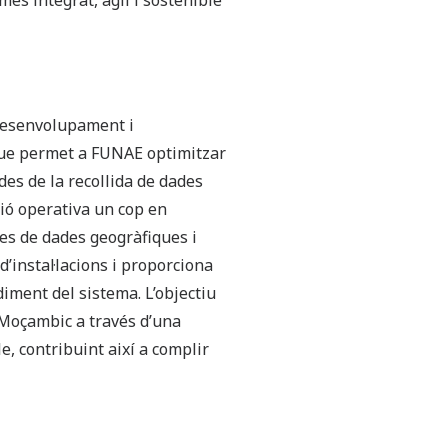
és integrat, àgil i sostenible
 desenvolupament i
que permet a FUNAE optimitzar
 des de la recollida de dades
stió operativa un cop en
es de dades geogràfiques i
’instal·lacions i proporciona
diment del sistema. L’objectiu
 a Moçambic a través d’una
e, contribuint així a complir