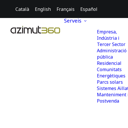
Català
English
Français
Español
Serveis
Empresa,
Indústria i
Tercer Sector
Administració
pública
Residencial
Comunitats
Energètiques
Parcs solars
Sistemes Aïlla
Manteniment 
Postvenda