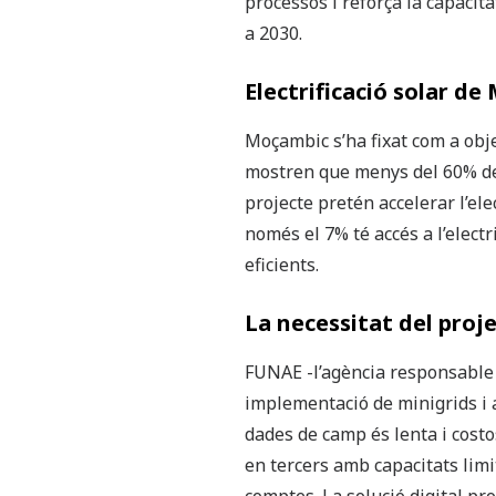
processos i reforça la capacitat
a 2030.
Electrificació solar de
Moçambic s’ha fixat com a obje
mostren que menys del 60% de 
projecte pretén accelerar l’ele
només el 7% té accés a l’elect
eficients.
La necessitat del proje
FUNAE -l’agència responsable d
implementació de minigrids i ac
dades de camp és lenta i costo
en tercers amb capacitats limit