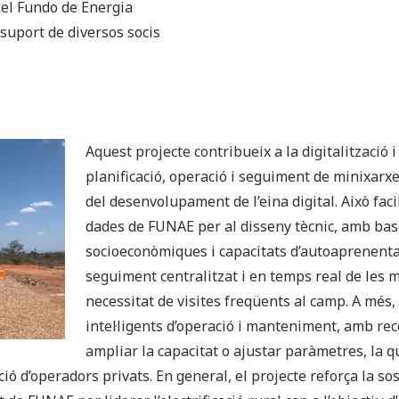
el Fundo de Energia
uport de diversos socis
Aquest projecte contribueix a la digitalització i
planificació, operació i seguiment de minixarx
del desenvolupament de l’eina digital. Això facil
dades de FUNAE per al disseny tècnic, amb bas
socioeconòmiques i capacitats d’autoaprenent
seguiment centralitzat i en temps real de les m
necessitat de visites freqüents al camp. A més,
intel·ligents d’operació i manteniment, amb r
ampliar la capacitat o ajustar paràmetres, la qua
ió d’operadors privats. En general, el projecte reforça la so