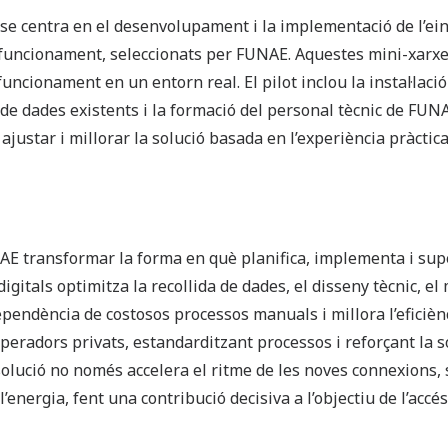
ió se centra en el desenvolupament i la implementació de l’e
 funcionament, seleccionats per FUNAE. Aquestes mini-xarxes
funcionament en un entorn real. El pilot inclou la instal·laci
 de dades existents i la formació del personal tècnic de FUN
ajustar i millorar la solució basada en l’experiència pràctic
E transformar la forma en què planifica, implementa i supe
 digitals optimitza la recollida de dades, el disseny tècnic, e
ependència de costosos processos manuals i millora l’eficièn
 operadors privats, estandarditzant processos i reforçant la s
a solució no només accelera el ritme de les noves connexions,
 a l’energia, fent una contribució decisiva a l’objectiu de l’acc