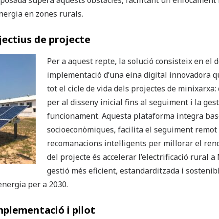
oposada supera aquests obstacles, facilitant un enfocament m
energia en zones rurals.
jectius de projecte
Per a aquest repte, la solució consisteix en el
implementació d’una eina digital innovadora 
tot el cicle de vida dels projectes de minixarxa:
per al disseny inicial fins al seguiment i la ge
funcionament. Aquesta plataforma integra bas
socioeconòmiques, facilita el seguiment remot d
recomanacions intel·ligents per millorar el ren
del projecte és accelerar l’electrificació rural
gestió més eficient, estandarditzada i sostenibl
’energia per a 2030.
mplementació i pilot