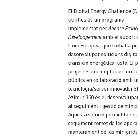
El Digital Energy Challenge (D
utilities és un programa
implementat per
Agence Franç
Développement
amb el suport d
Unió Europea, que treballa pe
desenvolupar solucions digita
transició energètica justa. El
projectes que impliquen una 
públics en col·laboració amb u
tecnologia/servei innovador. E
Azimut 360 és el desenvolupam
al seguiment i gestió de mini
Aquesta solució permet la reco
seguiment remot de les operaci
manteniment de les minigrids