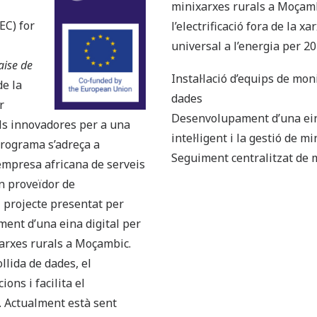
minixarxes rurals a Moçambi
EC) for
l’electrificació fora de la xa
universal a l’energia per 20
aise de
Instal·lació d’equips de moni
e la
dades
r
Desenvolupament d’una ein
ls innovadores per a una
intel·ligent i la gestió de mi
 programa s’adreça a
Seguiment centralitzat de 
empresa africana de serveis
n proveïdor de
l projecte presentat per
ent d’una eina digital per
xarxes rurals a Moçambic.
llida de dades, el
ons i facilita el
. Actualment està sent