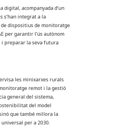
ina digital, acompanyada d’un
 s’han integrat a la
ó de dispositius de monitoratge
AE per garantir l’ús autònom
a i preparar la seva futura
rvisa les minixarxes rurals
l monitoratge remot i la gestió
cia general del sistema,
ostenibilitat del model
 sinó que també millora la
és universal per a 2030.