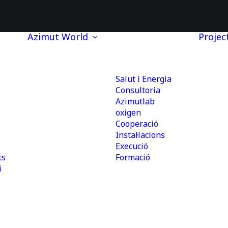
Azimut World
Projec
Salut i Energia
Consultoria
Azimutlab
oxigen
Cooperació
Instal·lacions
Execució
ts
Formació
i