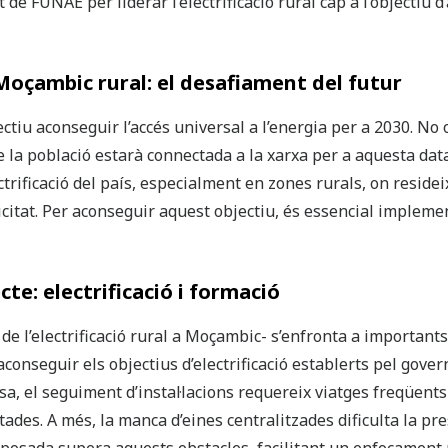
 de FUNAE per liderar l’electrificació rural cap a l’objectiu d
 Moçambic rural: el desafiament del futur
ctiu aconseguir l’accés universal a l’energia per a 2030. No 
la població estarà connectada a la xarxa per a aquesta data.
ctrificació del país, especialment en zones rurals, on residei
ricitat. Per aconseguir aquest objectiu, és essencial impleme
cte: electrificació i formació
e l’electrificació rural a Moçambic- s’enfronta a importants
onseguir els objectius d’electrificació establerts pel govern
sa, el seguiment d’instal·lacions requereix viatges freqüents 
ades. A més, la manca d’eines centralitzades dificulta la pre