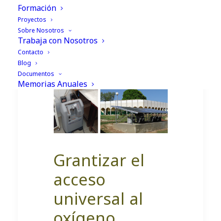
Formación
Garantizar el acceso
Proyectos
universal al oxígeno
Sobre Nosotros
Trabaja con Nosotros
médico
Contacto
Blog
Documentos
Tiempo de lectura: 3 min
Memorias Anuales
Grantizar el
acceso
universal al
oxígeno