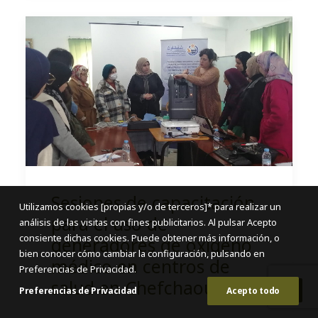
Sesiones de capacitación
Utilizamos cookies [propias y/o de terceros]* para realizar un
para el uso de
análisis de las visitas con fines publicitarios. Al pulsar Acepto
consiente dichas cookies. Puede obtener más información, o
generadores de oxígeno
bien conocer cómo cambiar la configuración, pulsando en
médico en centros de
Preferencias de Privacidad.
salud en Chefchaouen
Preferencias de Privacidad
Acepto todo