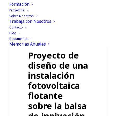
Formación
¿Qué puede aportar la
Proyectos
fotovoltaica flotante?
Sobre Nosotros
Trabaja con Nosotros
Contacto
Tiempo de lectura:
2
Blog
Documentos
minutos
Memorias Anuales
Proyecto de
diseño de una
instalación
fotovoltaica
flotante
sobre la balsa
de innivación